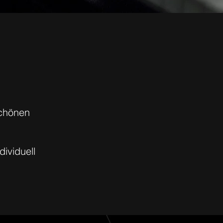
schönen
ividuell