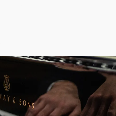
Offizieller Bildungsträger der
KuRa Kultur gGmbH
t
Preise
Kontakt